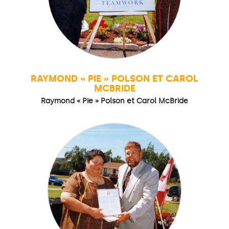
RAYMOND « PIE » POLSON ET CAROL
MCBRIDE
Raymond « Pie » Polson et Carol McBride