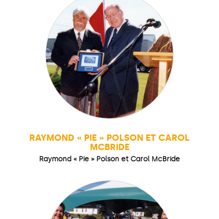
RAYMOND « PIE » POLSON ET CAROL
MCBRIDE
Raymond « Pie » Polson et Carol McBride