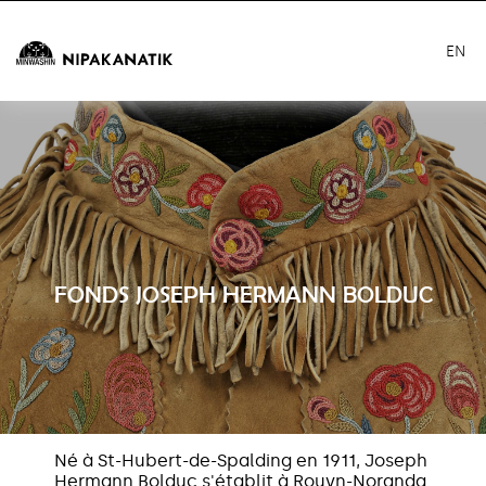
EN
FONDS JOSEPH HERMANN BOLDUC
Né à St-Hubert-de-Spalding en 1911, Joseph
Hermann Bolduc s'établit à Rouyn-Noranda