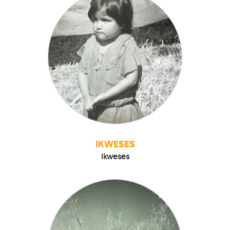
IKWESES
Ikweses