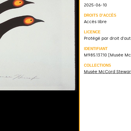
2025-06-10
DROITS D’ACCÈS
Accès libre
LICENCE
Protégé par droit d'au
IDENTIFIANT
M985.137.10 [Musée M
COLLECTIONS
Musée McCord Stewar