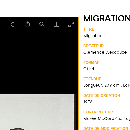
MIGRATIO
TITRE
Migration
CRÉATEUR
Clemence Wescoupe
FORMAT
Objet
ÉTENDUE
Longueur: 27,9 cm ; La
DATE DE CRÉATION
1978
CONTRIBUTEUR
Musée McCord (parta
DATE DE MODIFICATION