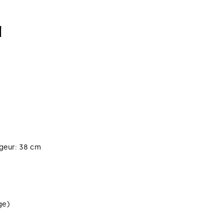
N
rgeur: 38 cm
ge)