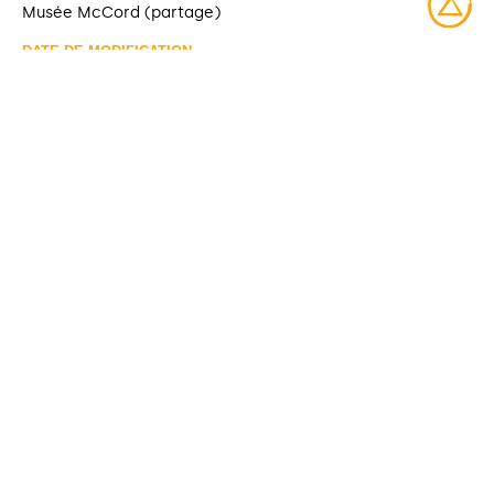
Musée McCord (partage)
DATE DE MODIFICATION
2025-06-10
DROITS D’ACCÈS
Accès libre
LICENCE
Protégé par droit d'auteur
IDENTIFIANT
M985.137.13 [Musée McCord]
COLLECTIONS
Musée McCord Stewart