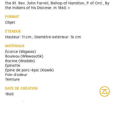
the Rt. Rev. John Farrell, Bishop of Hamilton, P. of Ont., By
the Indians of his Diocese. In 1860. »
FORMAT
Objet
ÉTENDUE
Hauteur: 11 cm ; Diamètre extérieur: 16 cm
MATÉRIAUX
Écorce (Wigwas)
Bouleau (Wikwasatik)
Racine (Wadabi)
Épinette
Épine de porc-épic (Kawik)
Foin d'odeur
Teinture
DATE DE CRÉATION
1860
TITRE ANTÉRIEUR
Boîte [Musée McCord]
Titre remplacé par le terme en anicinabemowin.