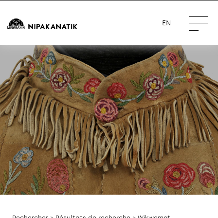
EN
Rechercher
>
Résultats de recherche
> Wikwemot