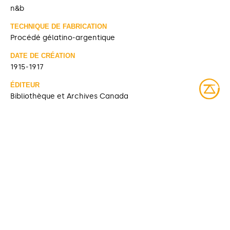
n&b
TECHNIQUE DE FABRICATION
Procédé gélatino-argentique
DATE DE CRÉATION
1915-1917
ÉDITEUR
Bibliothèque et Archives Canada
SOURCE
Bibliothèque et Archives Canada
DATE DE MODIFICATION
46064
2026-02-24
DROITS D’ACCÈS
Accès libre
LICENCE
Domaine public