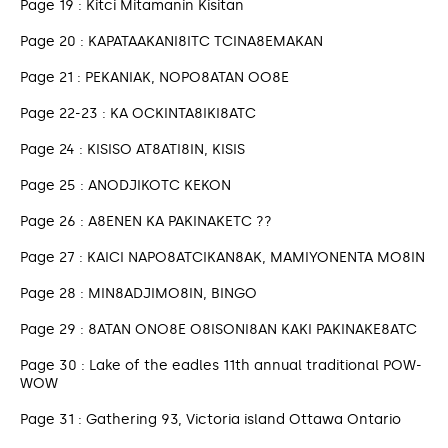
Page 19 : Kitci Mitamanin Kisitan
Page 20 : KAPATAAKANI8ITC TCINA8EMAKAN
Page 21 : PEKANIAK, NOPO8ATAN OO8E
Page 22-23 : KA OCKINTA8IKI8ATC
Page 24 : KISISO AT8ATI8IN, KISIS
Page 25 : ANODJIKOTC KEKON
Page 26 : A8ENEN KA PAKINAKETC ??
Page 27 : KAICI NAPO8ATCIKAN8AK, MAMIYONENTA MO8IN
Page 28 : MIN8ADJIMO8IN, BINGO
Page 29 : 8ATAN ONO8E O8ISONI8AN KAKI PAKINAKE8ATC
Page 30 : Lake of the eadles 11th annual traditional POW-
WOW
Page 31 : Gathering 93, Victoria island Ottawa Ontario