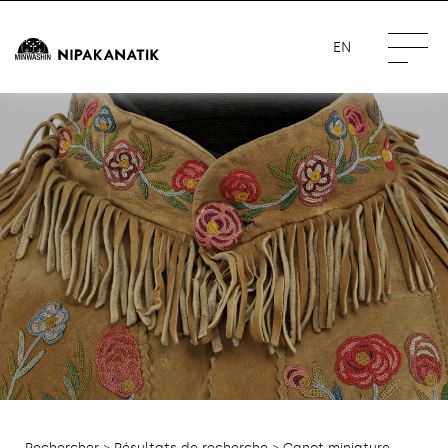
EN
Rechercher
>
Résultats de recherche
> Canot miniature