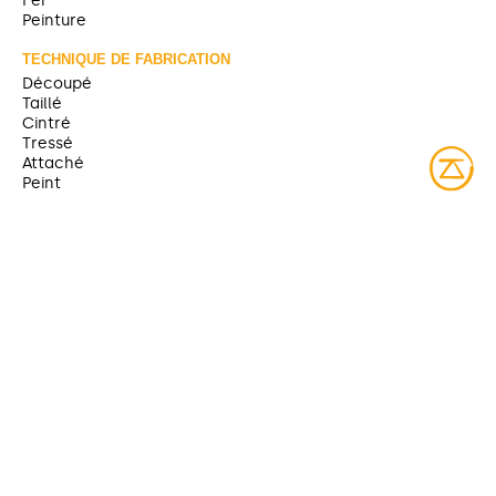
Peinture
TECHNIQUE DE FABRICATION
Découpé
Taillé
Cintré
Tressé
Attaché
Peint
DATE DE CRÉATION
1865-1900
TITRE ANTÉRIEUR
Raquette [Musée McCord]
Titre remplacé par le terme en anicinabemowin.
SOURCE
https://collections.musee-mccord-
stewart.ca/fr/objects/details/54
CONTRIBUTEUR
Musée McCord (partage)