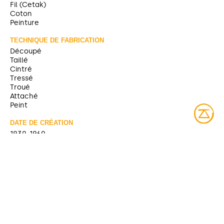
Fil (Cetak)
Coton
Peinture
TECHNIQUE DE FABRICATION
Découpé
Taillé
Cintré
Tressé
Troué
Attaché
Peint
DATE DE CRÉATION
1930-1960
TITRE ANTÉRIEUR
Raquette [Musée McCord]
Titre remplacé par le terme en anicinabemowin.
SOURCE
https://collections.musee-mccord-
stewart.ca/fr/objects/245784