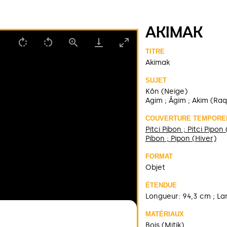
AKIMAK
TITRE
Akimak
SUJET
Kôn (Neige)
Agim ; Âgim ; Akim (Ra
COUVERTURE TEMPORE
Pitci Pibon ; Pitci Pipon
Pibon ; Pipon (Hiver)
FORMAT
Objet
ÉTENDUE
Longueur: 94,3 cm ; La
MATÉRIAUX
Bois (Mitik)