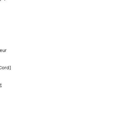
teur
Cord]
t