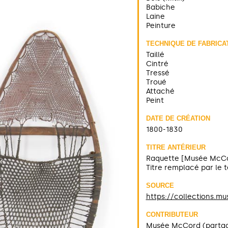
Babiche
Laine
Peinture
TECHNIQUE DE FABRICA
Taillé
Cintré
Tressé
Troué
Attaché
Peint
DATE DE CRÉATION
1800-1830
TITRE ANTÉRIEUR
Raquette [Musée McC
Titre remplacé par le
SOURCE
https://collections.m
CONTRIBUTEUR
Musée McCord (parta