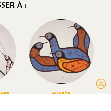
SER À :
THER
HUARDS
r
Huards