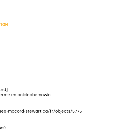
TION
ord]
 terme en anicinabemowin.
usee-mccord-stewart.ca/fr/objects/5775
ge)