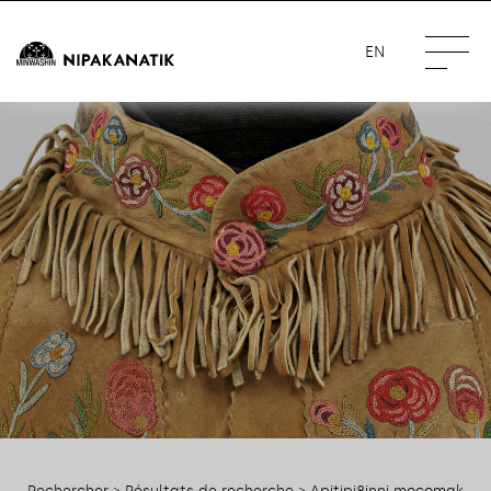
EN
Rechercher
>
Résultats de recherche
> Apitipi8inni mocomak