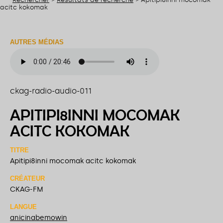
acitc kokomak
AUTRES MÉDIAS
ckag-radio-audio-011
APITIPI8INNI MOCOMAK
ACITC KOKOMAK
TITRE
Apitipi8inni mocomak acitc kokomak
CRÉATEUR
CKAG-FM
LANGUE
anicinabemowin