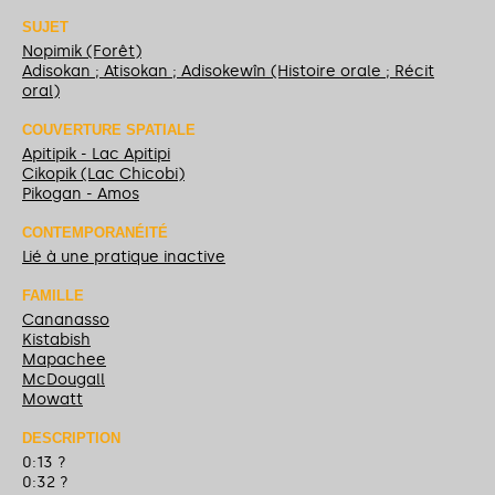
SUJET
Nopimik (Forêt)
Adisokan ; Atisokan ; Adisokewîn (Histoire orale ; Récit
oral)
COUVERTURE SPATIALE
Apitipik - Lac Apitipi
Cikopik (Lac Chicobi)
Pikogan - Amos
CONTEMPORANÉITÉ
Lié à une pratique inactive
FAMILLE
Cananasso
Kistabish
Mapachee
McDougall
Mowatt
DESCRIPTION
0:13 ?
0:32 ?