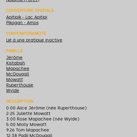
COUVERTURE SPATIALE
Apitipik - Lac Apitipi
Pikogan - Amos
CONTEMPORANÉITÉ
Lié à une pratique inactive
FAMILLE
Jérôme
Kistabish
Mapachee
McDougall
Mowatt
Ruperthouse
Wylde
DESCRIPTION
0:00 Alice Jérôme (née Ruperthouse)
2:25 Juliette Mowatt
3:00 Rose Mapachee (née Wylde)
5:00 Molly Mowatt
9:26 Tom Mapachee
12:38 Padji McDougall