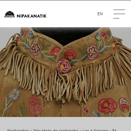
EN
Rechercher
>
Résultats de recherche
> Les 6 Saisons - É6