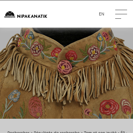
EN
Rechercher
>
Résultats de recherche
> Tom et son invité - É9 :