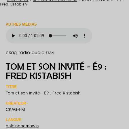
Fred Kistabish
AUTRES MÉDIAS
ckag-radio-audio-034
TOM ET SON INVITÉ - É9 :
FRED KISTABISH
TITRE
Tom et son invité - É9 : Fred Kistabish
CRÉATEUR
CKAG-FM
LANGUE
anicinabemowin