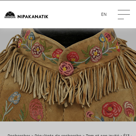
EN
Rechercher
>
Résultats de recherche
> Tom et son invité - É13 :