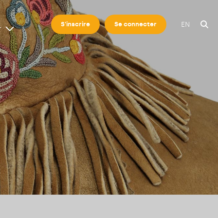
EN
S'inscrire
Se connecter
r