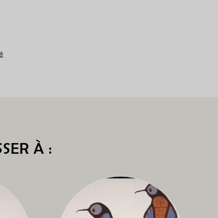
é
SER À :