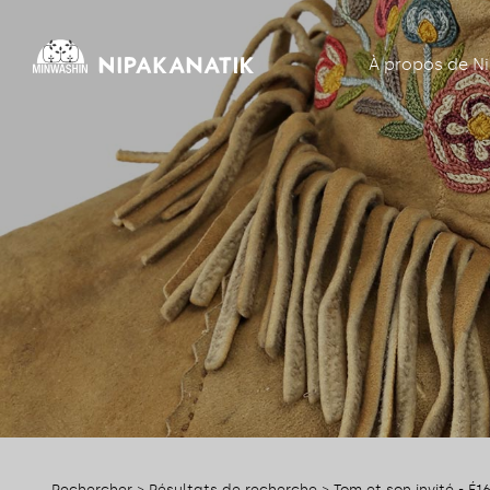
À propos de N
Rechercher
>
Résultats de recherche
> Tom et son invité - É1