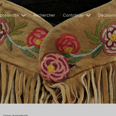
ipakanatik
Rechercher
Contribuer
Découvri
6 : Moni Kistabish