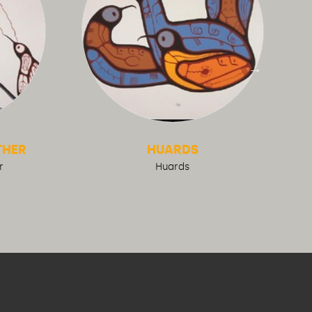
THER
HUARDS
r
Huards