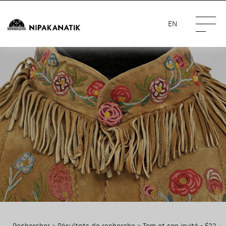
EN
Rechercher
>
Résultats de recherche
> Tom et son invité - É22 :