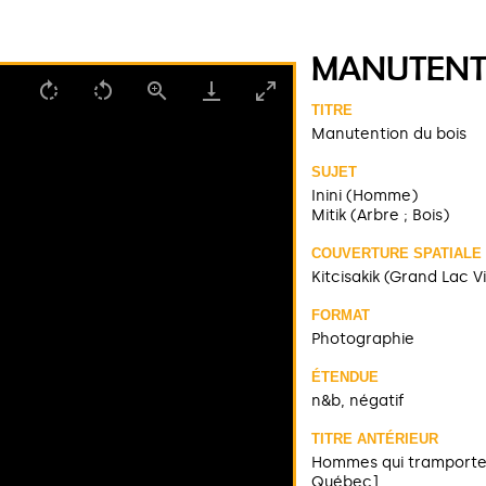
MANUTENT
TITRE
Manutention du bois
SUJET
Inini (Homme)
Mitik (Arbre ; Bois)
COUVERTURE SPATIALE
Kitcisakik (Grand Lac V
FORMAT
Photographie
ÉTENDUE
n&b, négatif
TITRE ANTÉRIEUR
Hommes qui tramportent
Québec]