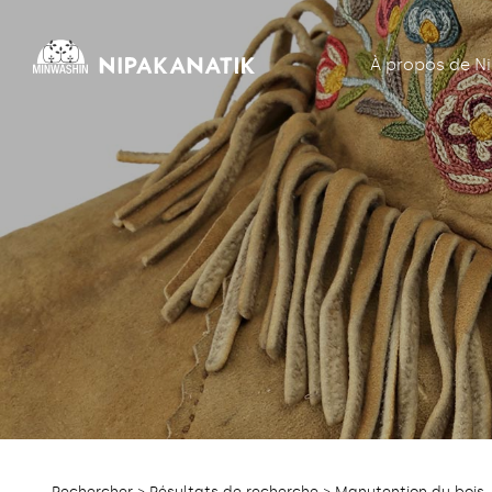
À propos de N
Rechercher
>
Résultats de recherche
> Manutention du bois