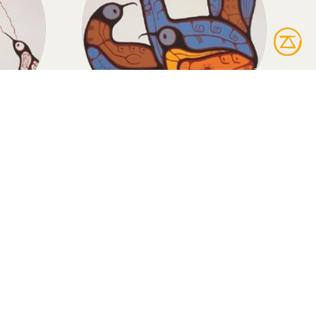
THER
HUARDS
r
Huards