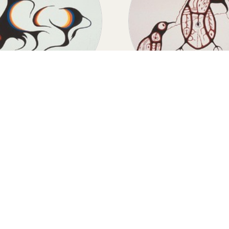
BUFFALO
THUNDERBIRD MO
Buffalo
Thunderbird Mothe