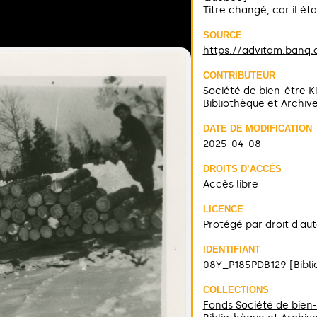
Titre changé, car il éta
SOURCE
https://advitam.banq.
CONTRIBUTEUR
Société de bien-être Ki
Bibliothèque et Archiv
DATE DE MODIFICATION
2025-04-08
DROITS D’ACCÈS
Accès libre
LICENCE
Protégé par droit d'au
IDENTIFIANT
08Y_P185PDB129 [Bibli
COLLECTIONS
Fonds Société de bien-ê