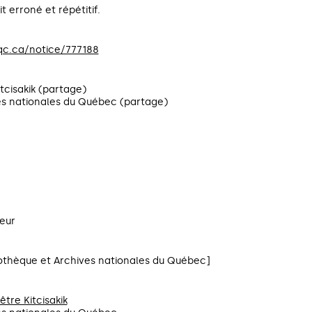
it erroné et répétitif.
qc.ca/notice/777188
tcisakik (partage)
es nationales du Québec (partage)
teur
othèque et Archives nationales du Québec]
tre Kitcisakik