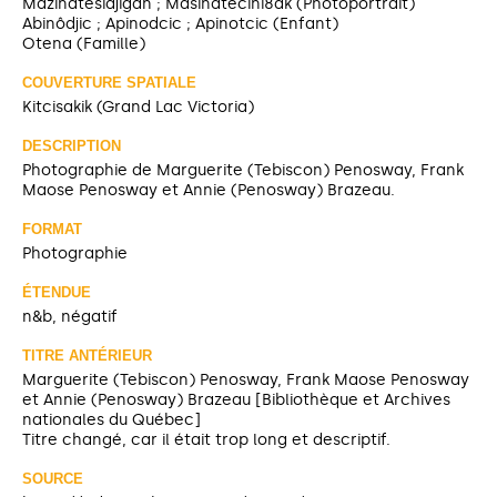
Mazinatesidjigan ; Masinatecini8ak (Photoportrait)
Abinôdjic ; Apinodcic ; Apinotcic (Enfant)
Otena (Famille)
COUVERTURE SPATIALE
Kitcisakik (Grand Lac Victoria)
DESCRIPTION
Photographie de Marguerite (Tebiscon) Penosway, Frank
Maose Penosway et Annie (Penosway) Brazeau.
FORMAT
Photographie
ÉTENDUE
n&b, négatif
TITRE ANTÉRIEUR
Marguerite (Tebiscon) Penosway, Frank Maose Penosway
et Annie (Penosway) Brazeau [Bibliothèque et Archives
nationales du Québec]
Titre changé, car il était trop long et descriptif.
SOURCE