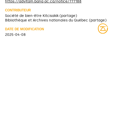
https://advitam.banq.qc.ca/notice/777188
CONTRIBUTEUR
Société de bien-être Kitcisakik (partage)
Bibliothèque et Archives nationales du Québec (partage)
DATE DE MODIFICATION
2025-04-08
DROITS D’ACCÈS
Accès libre
LICENCE
Protégé par droit d'auteur
IDENTIFIANT
08Y_P185PDB230 [Bibliothèque et Archives nationales du
Québec]
COLLECTIONS
Fonds Société de bien-être Kitcisakik
Bibliothèque et Archives nationales du Québec