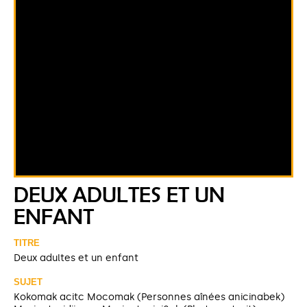
DEUX ADULTES ET UN
ENFANT
TITRE
Deux adultes et un enfant
SUJET
Kokomak acitc Mocomak (Personnes aînées anicinabek)