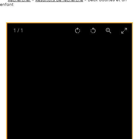
enfant
1
/
1