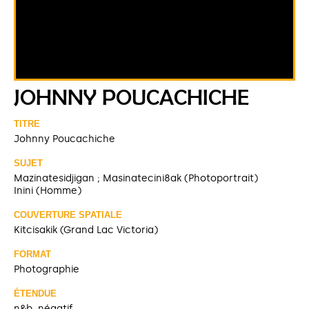
JOHNNY POUCACHICHE
TITRE
Johnny Poucachiche
SUJET
Mazinatesidjigan ; Masinatecini8ak (Photoportrait)
Inini (Homme)
COUVERTURE SPATIALE
Kitcisakik (Grand Lac Victoria)
FORMAT
Photographie
ÉTENDUE
n&b, négatif