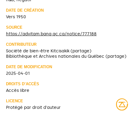
DATE DE CRÉATION
Vers 1950
SOURCE
https://advitam.banq.qc.ca/notice/777188
CONTRIBUTEUR
Société de bien-être Kitcisakik (partage)
Bibliothèque et Archives nationales du Québec (partage)
DATE DE MODIFICATION
2025-04-01
DROITS D’ACCÈS
Accès libre
LICENCE
Protégé par droit d'auteur
IDENTIFIANT
08Y_P185PDD647 [Bibliothèque et Archives nationales du
Québec]