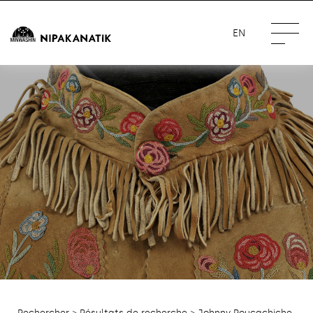
EN
Rechercher
>
Résultats de recherche
> Johnny Poucachiche