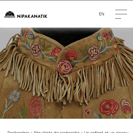
EN
Rechercher
>
Résultats de recherche
> Un enfant et un oiseau