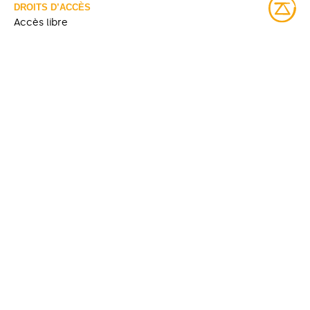
DROITS D’ACCÈS
Accès libre
LICENCE
Protégé par droit d'auteur
IDENTIFIANT
08Y_P185PDD715 [Bibliothèque et Archives nationales du
Québec]
COLLECTIONS
Fonds Société de bien-être Kitcisakik
Bibliothèque et Archives nationales du Québec
VOUS POURRIEZ AUSSI
VOUS INTÉRESSER À :